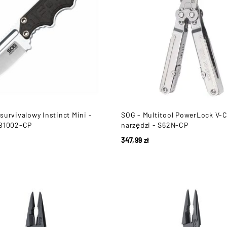
survivalowy Instinct Mini -
SOG - Multitool PowerLock V-Cu
NB1002-CP
narzędzi - S62N-CP
347,99
zł