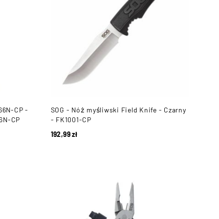
B66N-CP -
SOG - Nóż myśliwski Field Knife - Czarny
66N-CP
- FK1001-CP
192,99
zł