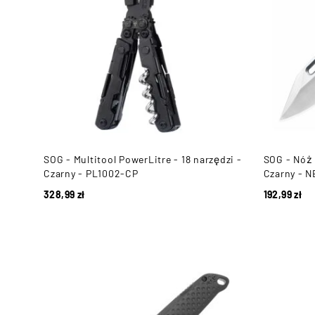
SOG - Multitool PowerLitre - 18 narzędzi -
SOG - Nóż 
Czarny - PL1002-CP
Czarny - 
328,99
zł
192,99
zł