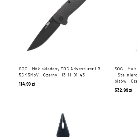
SOG - Nóż składany EDC Adventurer LB -
SOG - Mul
5Cr15MoV - Czarny - 13-11-01-43
- Stal nie
bitów - Cz
114,99
zł
532,99
zł