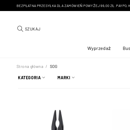
BEZPŁATNA PRZESYŁKA DLA ZAMÓWIEŃ POWYŻEJ 99,00 ZŁ. PAYPO, KU
SZUKAJ
Wyprzedaż
Bus
Strona główna
/
SOG
KATEGORIA
MARKI