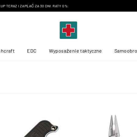
P TERAZ I ZAPŁAĆ ZA 30 DNI. RATY 0%.
hcraft
EDC
Wyposażenie taktyczne
Samoobr