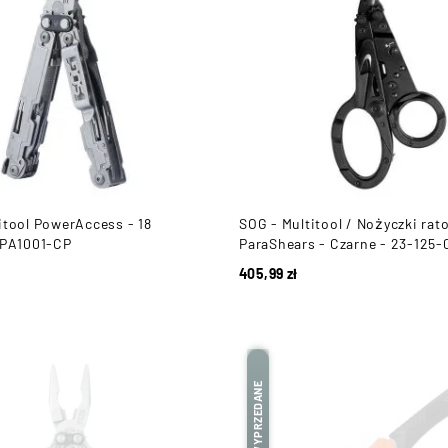
itool PowerAccess - 18
SOG - Multitool / Nożyczki rat
 PA1001-CP
ParaShears - Czarne - 23-125-
405,99
zł
WYPRZEDANE