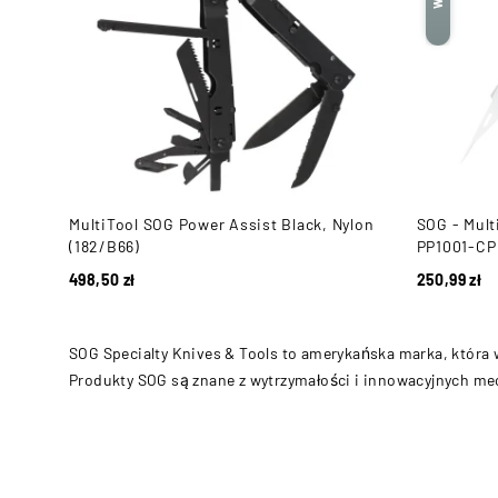
MultiTool SOG Power Assist Black, Nylon
SOG - Mult
(182/B66)
PP1001-CP
498,50
zł
250,99
zł
SOG Specialty Knives & Tools to amerykańska marka, która w
Produkty SOG są znane z wytrzymałości i innowacyjnych me