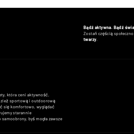
Bądź aktywna. Bądź świ
Zostań częścią społecznoś
twarzy
.
ety, która ceni aktywność,
odzież sportową i outdoorową
zuć się komfortowo, wyglądać
rujemy starannie
do samoobrony, byś mogła zawsze