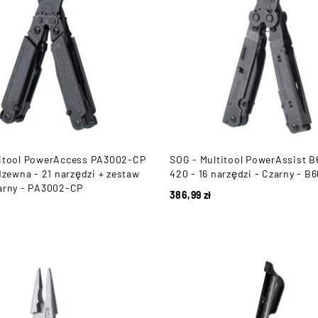
titool PowerAccess PA3002-CP
SOG - Multitool PowerAssist 
rdzewna - 21 narzędzi + zestaw
420 - 16 narzędzi - Czarny - B
arny - PA3002-CP
386,99
zł