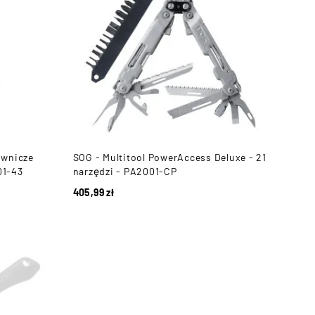
ownicze
SOG - Multitool PowerAccess Deluxe - 21
01-43
narzędzi - PA2001-CP
405,99
zł