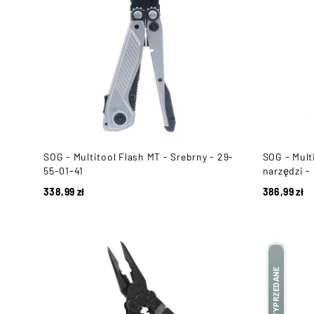
SOG - Multitool Flash MT - Srebrny - 29-
SOG - Mult
55-01-41
narzędzi -
338,99
zł
386,99
zł
WYPRZEDANE