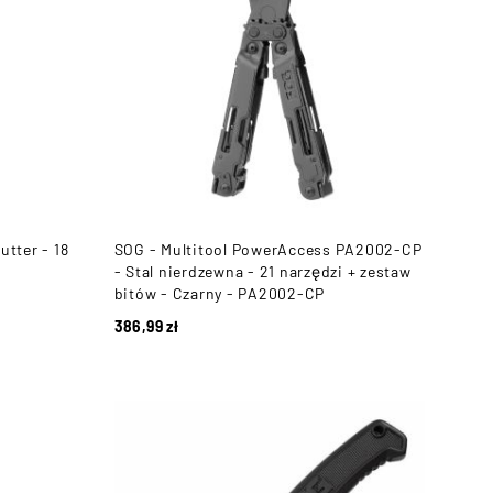
tter - 18
SOG - Multitool PowerAccess PA2002-CP
- Stal nierdzewna - 21 narzędzi + zestaw
bitów - Czarny - PA2002-CP
386,99
zł