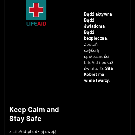
Bądź aktywna.
Bądź
świadoma.
Bądź
bezpieczna.
Zostań
częścią
społeczności
LifeAid i pokaż
światu, że
Siła
Kobiet ma
wiele twarzy
.
Keep Calm and
Stay Safe
z LifeAid.pl odkryj swoją