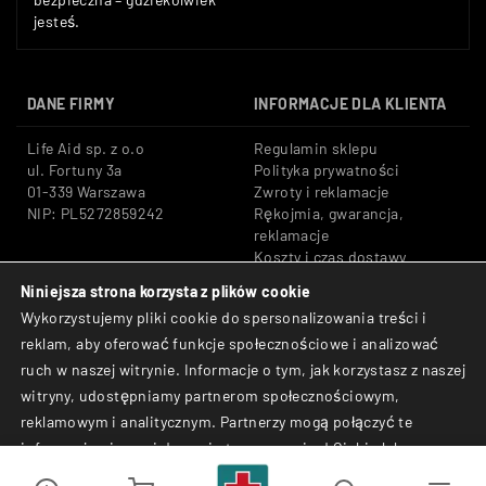
jesteś.
DANE FIRMY
INFORMACJE DLA KLIENTA
Life Aid sp. z o.o
Regulamin sklepu
ul. Fortuny 3a
Polityka prywatności
01-339 Warszawa
Zwroty i reklamacje
NIP: PL5272859242
Rękojmia, gwarancja,
reklamacje
Koszty i czas dostawy
Niniejsza strona korzysta z plików cookie
Tel: +48 533 666 776
Bezpieczne płatności:
Wykorzystujemy pliki cookie do spersonalizowania treści i
E-mail: shop@lifeaid.pl
Przelewy24, BLIK, Karty
reklam, aby oferować funkcje społecznościowe i analizować
płatnicze
ruch w naszej witrynie. Informacje o tym, jak korzystasz z naszej
© Life Aid sp. z o.o. All
witryny, udostępniamy partnerom społecznościowym,
Rights Reserved.
reklamowym i analitycznym. Partnerzy mogą połączyć te
informacje z innymi danymi otrzymanymi od Ciebie lub
uzyskanymi podczas korzystania z ich usług.