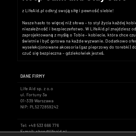
z LifeAid.pl odkryj swoją siłę i pewność siebie!
Nasze hasło to więcej niż słowa – to styl życia każdej kobi
niezależność i bezpieczeństwo. W LifeAid.pl znajdziesz 
zaprojektowaną z myślą o Tobie – kobiecie, która chce c
świetnie i być gotowa na każde wyzwanie. Dodatkowo ofe
wyselekcjonowane akcesoria (gaz pieprzowy do torebki) 
czuć się bezpieczna – gdziekolwiek jesteś.
DANE FIRMY
Life Aid sp. z o.o
ul. Fortuny 3a
01-339 Warszawa
NIP: PL5272859242
Tel: +48 533 666 776
E-mail: shop@lifeaid.pl