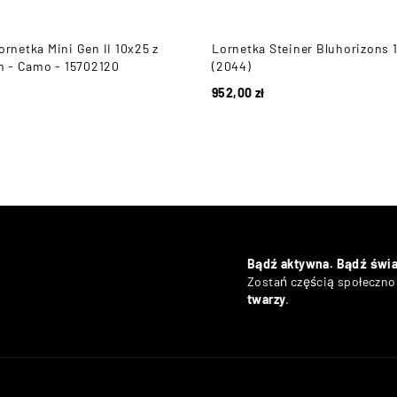
ornetka Mini Gen II 10x25 z
Lornetka Steiner Bluhorizons 
 - Camo - 15702120
(2044)
952,00
zł
Bądź aktywna. Bądź świ
Zostań częścią społecznoś
twarzy
.