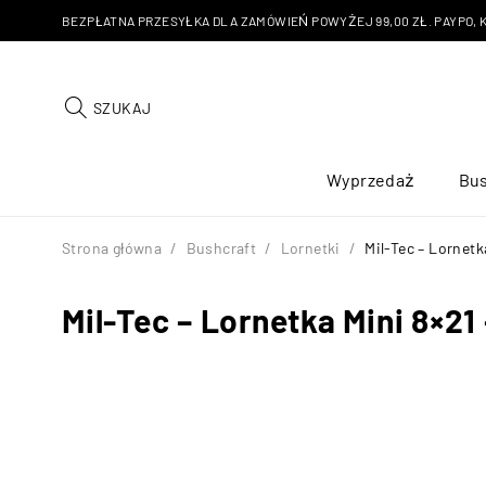
BEZPŁATNA PRZESYŁKA DLA ZAMÓWIEŃ POWYŻEJ 99,00 ZŁ. PAYPO, KU
SZUKAJ
Wyprzedaż
Bus
Strona główna
/
Bushcraft
/
Lornetki
/
Mil-Tec – Lornetk
Mil-Tec – Lornetka Mini 8×21