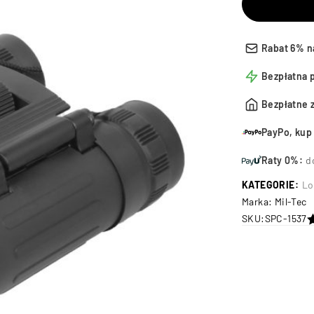
Rabat 6% n
Bezpłatna 
Bezpłatne 
PayPo, kup 
Raty 0%:
d
KATEGORIE:
Lo
Marka:
Mil-Tec
SKU:
SPC-1537
na 5