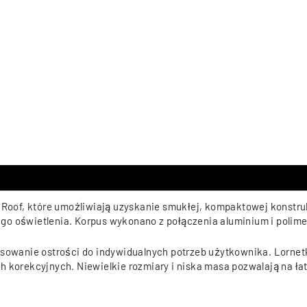
 Roof, które umożliwiają uzyskanie smukłej, kompaktowej konstruk
go oświetlenia. Korpus wykonano z połączenia aluminium i polim
osowanie ostrości do indywidualnych potrzeb użytkownika. Lornet
h korekcyjnych. Niewielkie rozmiary i niska masa pozwalają na ła