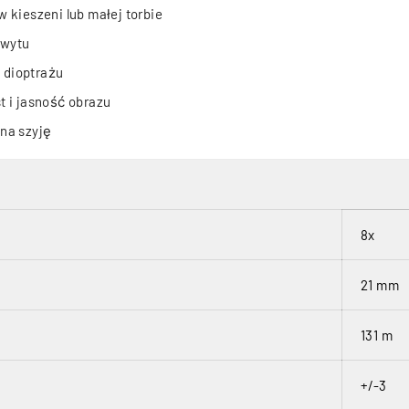
 kieszeni lub małej torbie
hwytu
i dioptrażu
 i jasność obrazu
na szyję
8x
21 mm
131 m
+/-3