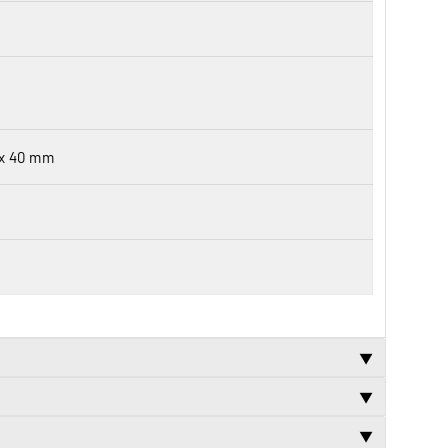
 x 40 mm
▼
▼
▼