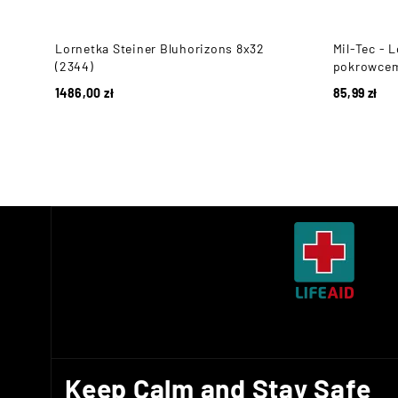
Lornetka Steiner Bluhorizons 8x32
Mil-Tec - L
(2344)
pokrowcem
1486,00
zł
85,99
zł
Keep Calm and Stay Safe