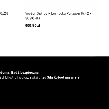
10x26
Vector Optics - Lornetka Paragon 8x42 -
Mil-
SCBO-03
pokr
600,50
zł
81,9
adoma. Bądź bezpieczna.
ci LifeAid i pokaż światu, że
Siła Kobiet ma wiele