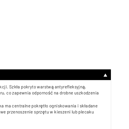
▼
cji. Szkła pokryto warstwą antyrefleksyjną,
eru, co zapewnia odporność na drobne uszkodzenia
ka ma centralne pokrętło ogniskowania i składane
twe przenoszenie sprzętu w kieszeni lub plecaku