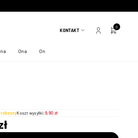
0
KONTAKT
ona
Ona
On
ń roboczy
Koszt wysyłki:
9,90 zł
zł