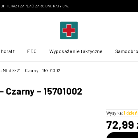
P TERAZ I ZAPŁAĆ ZA 30 DNI. RATY 0%.
hcraft
EDC
Wyposażenie taktyczne
Samoobr
a Mini 8×21 – Czarny – 15701002
 – Czarny – 15701002
Wysyłka:
1 dzie
72,99