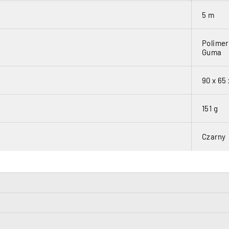
5 m
Polimer
Guma
90 x 65
151 g
Czarny