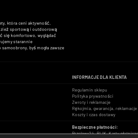
ety, która ceni aktywność,
odzież sportową i outdoorową
zuć się komfortowo, wyglądać
rujemy starannie
do samoobrony, byś mogła zawsze
INFORMACJE DLA KLIENTA
Regulamin sklepu
Polityka prywatności
Zwroty i reklamacje
Rękojmia, gwarancja, reklamacje
Koszty i czas dostawy
Bezpieczne płatności:
Przelewy24, BLIK, Karty płatnicz