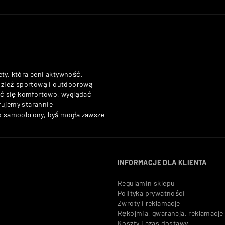
ety, która ceni aktywność,
odzież sportową i outdoorową
zuć się komfortowo, wyglądać
rujemy starannie
do samoobrony, byś mogła zawsze
INFORMACJE DLA KLIENTA
Regulamin sklepu
Polityka prywatności
Zwroty i reklamacje
Rękojmia, gwarancja, reklamacje
Koszty i czas dostawy