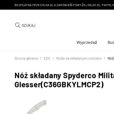
BEZPŁATNA PRZESYŁKA DLA ZAMÓWIEŃ POWYŻEJ 99,00 ZŁ. PAYPO, KU
SZUKAJ
Wyprzedaż
Bus
Strona główna
/
EDC
/
Noże ze składanym ostrzem
/
Nóż
Nóż składany Spyderco Milit
Glesser(C36GBKYLMCP2)