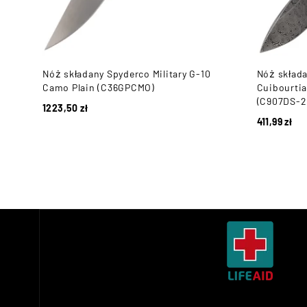
lain
Nóż składany Spyderco Military G-10
Nóż składa
Camo Plain (C36GPCMO)
Cuibourti
(C907DS-2
1223,50
zł
411,99
zł