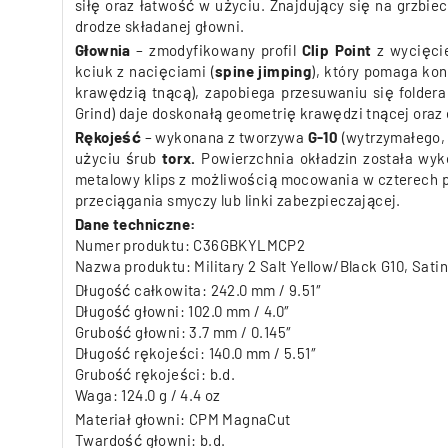
siłę oraz łatwość w użyciu. Znajdujący się na grzbi
drodze składanej głowni.
Głownia
– zmodyfikowany profil
Clip Point
z
wycięci
kciuk z nacięciami (
spine jimping
), który pomaga kon
krawędzią tnącą), zapobiega przesuwaniu się folder
Grind) daje doskonałą geometrię krawędzi tnącej or
Rękojeść
– wykonana z tworzywa
G-10
(wytrzymałego,
użyciu śrub
torx.
Powierzchnia okładzin została wy
metalowy klips z możliwością mocowania w czterech p
przeciągania smyczy lub linki zabezpieczającej.
Dane techniczne:
Numer produktu: C36GBKYLMCP2
Nazwa produktu: Military 2 Salt Yellow/Black G10, Satin
Długość całkowita: 242.0 mm / 9.51″
Długość głowni: 102.0 mm / 4.0″
Grubość głowni: 3.7 mm / 0.145″
Długość rękojeści: 140.0 mm / 5.51″
Grubość rękojeści: b.d.
Waga: 124.0 g / 4.4 oz
Materiał głowni: CPM MagnaCut
Twardość głowni: b.d.