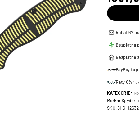
Rabat 6% n
Bezpłatna 
Bezpłatne 
PayPo, kup 
Raty 0%:
d
KATEGORIE:
No
Marka:
Spyderco
SKU:
SHG-12632