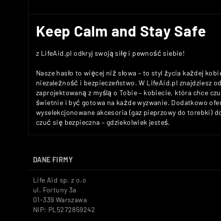
Keep Calm and Stay Safe
z LifeAid.pl odkryj swoją siłę i pewność siebie!
Nasze hasło to więcej niż słowa – to styl życia każdej kobi
niezależność i bezpieczeństwo. W LifeAid.pl znajdziesz 
zaprojektowaną z myślą o Tobie – kobiecie, która chce c
świetnie i być gotowa na każde wyzwanie. Dodatkowo ofe
wyselekcjonowane akcesoria (gaz pieprzowy do torebki) 
czuć się bezpieczna – gdziekolwiek jesteś.
DANE FIRMY
Life Aid sp. z o.o
ul. Fortuny 3a
01-339 Warszawa
NIP: PL5272859242