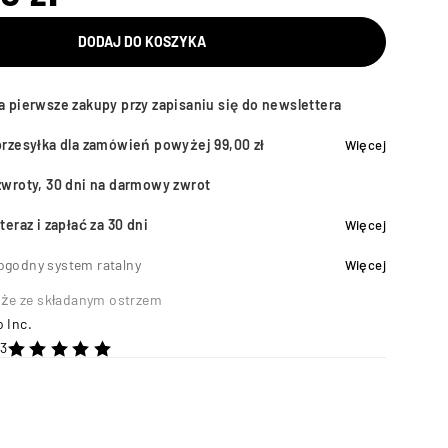
DODAJ DO KOSZYKA
a pierwsze zakupy przy zapisaniu się do newslettera
przesyłka dla zamówień powyżej 99,00 zł
Więcej
zwroty, 30 dni na darmowy zwrot
teraz i zapłać za 30 dni
Więcej
ogodny system ratalny
Więcej
że ze składanym ostrzem
 Inc.
3
na 5