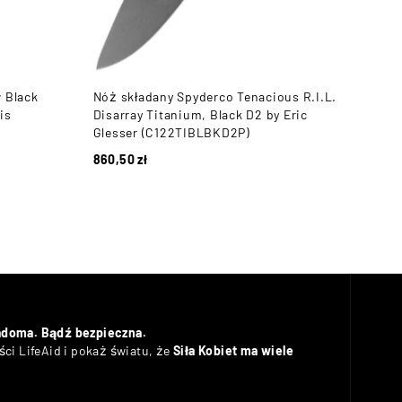
 Black
Nóż składany Spyderco Tenacious R.I.L.
Nóż 
is
Disarray Titanium, Black D2 by Eric
Disa
Glesser (C122TIBLBKD2P)
Gles
860,50
zł
841,
adoma. Bądź bezpieczna.
ci LifeAid i pokaż światu, że
Siła Kobiet ma wiele