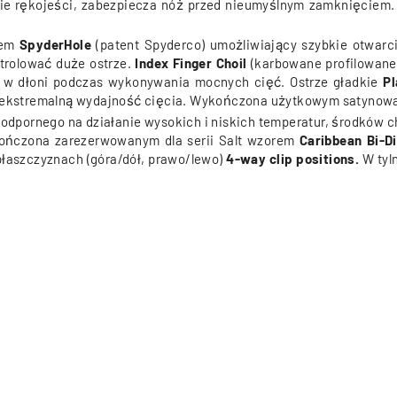
ecie rękojeści, zabezpiecza nóż przed nieumyślnym zamknięciem. 
em
SpyderHole
(patent Spyderco) umożliwiający szybkie otwar
trolować duże ostrze.
Index Finger Choil
(karbowane profilowane
a w dłoni podczas wykonywania mocnych cięć. Ostrze gładkie
Pl
az ekstremalną wydajność cięcia. Wykończona użytkowym satynow
 odpornego na działanie wysokich i niskich temperatur, środków 
kończona zarezerwowanym dla serii Salt wzorem
Caribbean Bi-Di
łaszczyznach (góra/dół, prawo/lewo)
4-way clip positions.
W tyl