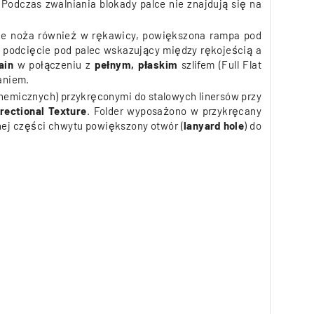
Podczas zwalniania blokady palce nie znajdują się na
cie noża również w rękawicy, powiększona rampa pod
 podcięcie pod palec wskazujący między rękojeścią a
ain
w połączeniu z
pełnym, płaskim
szlifem (Full Flat
aniem.
chemicznych) przykręconymi do stalowych linersów przy
rectional Texture
.
Folder wyposażono w przykręcany
nej części chwytu powiększony otwór (
lanyard hole
) do