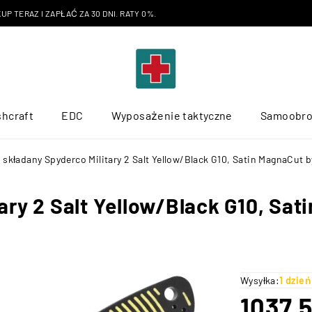
P TERAZ I ZAPŁAĆ ZA 30 DNI. RATY 0%.
hcraft
EDC
Wyposażenie taktyczne
Samoobr
 składany Spyderco Military 2 Salt Yellow/Black G10, Satin MagnaCut
ary 2 Salt Yellow/Black G10, Sat
Wysyłka:
1 dzie
1037,