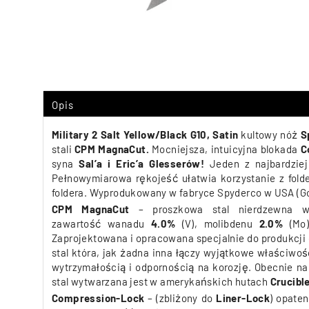
Opis
Military 2 Salt Yellow/Black G10, Satin
kultowy nóż
S
stali
CPM MagnaCut
.
M
ocniejsza, intuicyjna blokada
C
syna
Sal’a i Eric’a Glesserów!
Jeden z najbardzie
Pełnowymiarowa rękojeść ułatwia korzystanie z fold
foldera. Wyprodukowany w fabryce Spyderco w USA (Go
CPM MagnaCut
– proszkowa
stal nierdzewna
w
zawartość wanadu
4.0%
(V), molibdenu
2.0%
(Mo)
Zaprojektowana i opracowana specjalnie do produkcji 
stal która, jak żadna inna
łączy wyjątkowe właściwośc
wytrzymałością i odpornością na korozję. Obecnie n
stal wytwarzana jest w amerykańskich hutach
Crucible
Compression-Lock
– (zbliżony do
Liner-Lock
) opate