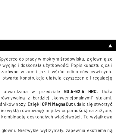
▼
pyderco do pracy w mokrym środowisku, z
głownią
ze
y wygląd i doskonała użytkowość! Popis kunsztu ojca i
 zarówno w armii jak i wśród odbiorców cywilnych.
otwarta konstrukcja ułatwia czyszczenie i regulację
) utwardzana w przedziale
60.5-62.5 HRC.
Duża
równywalną z bardziej „konwencjonalnymi” stalami.
ośników noży.
Dzięki
CPM MagnaCut
udało się stworzyć
e niezwykłą równowagę między odpornością na zużycie,
ną kombinację doskonałych właściwości. Ta wyjątkowa
głowni. Niezwykle wytrzymały, zapewnia ekstremalną