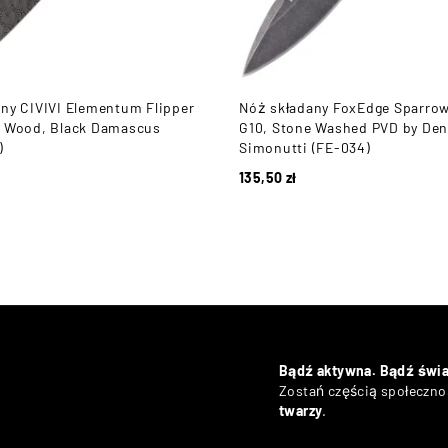
ny CIVIVI Elementum Flipper
Nóż składany FoxEdge Sparrow
a Wood, Black Damascus
G10, Stone Washed PVD by Den
)
Simonutti (FE-034)
135,50
zł
Bądź aktywna. Bądź świ
Zostań częścią społecznoś
twarzy
.