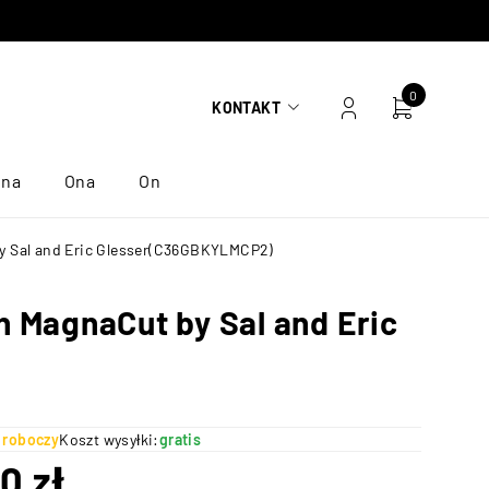
0
KONTAKT
ona
Ona
On
 by Sal and Eric Glesser(C36GBKYLMCP2)
in MagnaCut by Sal and Eric
ń roboczy
Koszt wysyłki:
gratis
50
zł