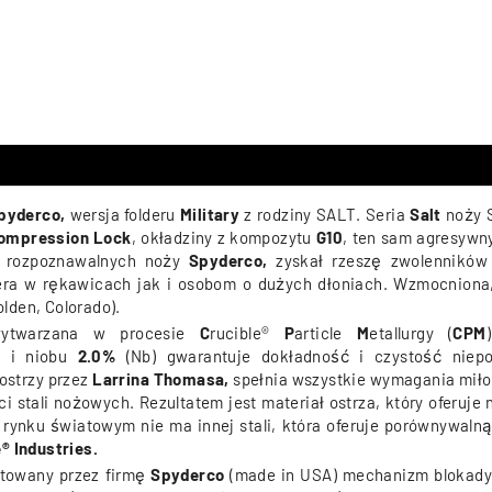
pyderco,
wersja folderu
Military
z rodziny SALT.
Seria
Salt
noży S
ompression Lock
, okładziny z kompozytu
G10
, ten sam agresywn
j rozpoznawalnych noży
Spyderco,
zyskał rzeszę zwolenników
era w rękawicach jak i osobom o dużych dłoniach. Wzmocniona, 
lden, Colorado).
ytwarzana w procesie
C
rucible®
P
article
M
etallurgy (
CPM
 i
niobu
2.0%
(Nb) gwarantuje dokładność i czystość niepo
ostrzy przez
Larrina Thomasa,
spełnia wszystkie wymagania mił
i stali nożowych. Rezultatem jest materiał ostrza, który oferuj
a rynku światowym nie ma innej stali, która oferuje porównywal
® Industries.
ntowany przez firmę
Spyderco
(made in USA) mechanizm blokady 