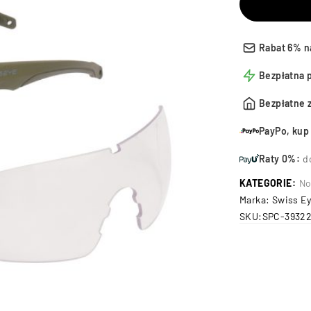
Rabat 6% n
Bezpłatna 
Bezpłatne 
PayPo, kup 
Raty 0%:
d
KATEGORIE:
No
Marka:
Swiss E
SKU:
SPC-3932