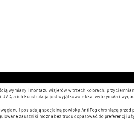
ością wymiany i montażu wizjerów w trzech kolorach: przyciemni
UVC, a ich konstrukcja jest wyjątkowo lekka, wytrzymała i wygod
iwęglanu i posiadają specjalną powłokę AntiFog chroniącą przed 
gulowane zauszniki można bez trudu dopasować do preferencji uż