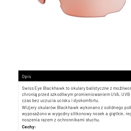
Opis
Swiss Eye Blackhawk to okulary balistyczne z możliw
chronią przed szkodliwym promieniowaniem UVA, UVB i 
czas bez uczucia ucisku i dyskomfortu.
Wizjery okularów Blackhawk wykonano z solidnego pol
wyposażono w wygodny silikonowy nosek a giętkie, re
noszenia razem z ochronnikami słuchu.
Cechy: