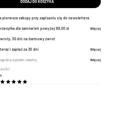
DODAJ DO KOSZYKA
a pierwsze zakupy przy zapisaniu się do newslettera
przesyłka dla zamówień powyżej 99,00 zł
Więcej
zwroty, 30 dni na darmowy zwrot
teraz i zapłać za 30 dni
Więcej
ogodny system ratalny
Więcej
wości
ye
2
na 5