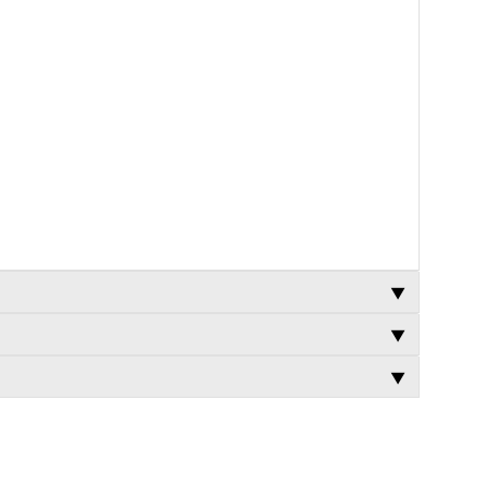
▼
▼
▼