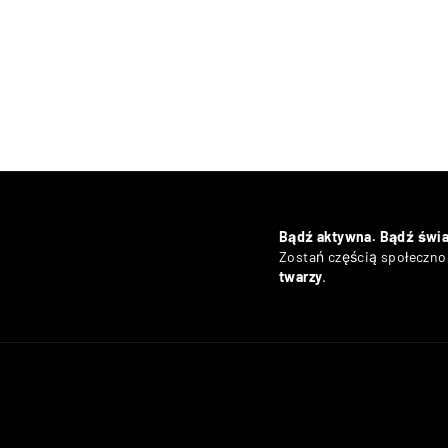
Bądź aktywna. Bądź świ
Zostań częścią społecznoś
twarzy
.