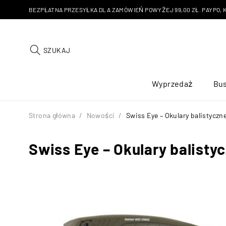
BEZPŁATNA PRZESYŁKA DLA ZAMÓWIEŃ POWYŻEJ 99,00 ZŁ. PAYPO, KU
SZUKAJ
Wyprzedaż
Bus
Strona główna
/
Nowości
/
Swiss Eye – Okulary balistycz
Swiss Eye – Okulary balist