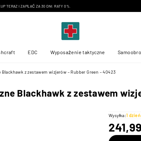
P TERAZ I ZAPŁAĆ ZA 30 DNI. RATY 0%.
hcraft
EDC
Wyposażenie taktyczne
Samoobr
ne Blackhawk z zestawem wizjerów – Rubber Green – 40423
yczne Blackhawk z zestawem wizj
Wysyłka:
1 dzie
241,9