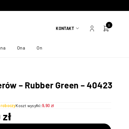
0
KONTAKT
ona
Ona
On
erów – Rubber Green – 40423
ń roboczy
Koszt wysyłki:
9,90 zł
9
zł