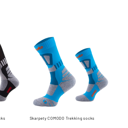
cks
Skarpety COMODO Trekking socks
Skar