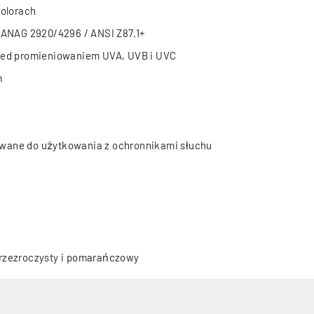
kolorach
TANAG 2920/4296 / ANSI Z87.1+
zed promieniowaniem UVA, UVB i UVC
m
sowane do użytkowania z ochronnikami słuchu
rzezroczysty i pomarańczowy