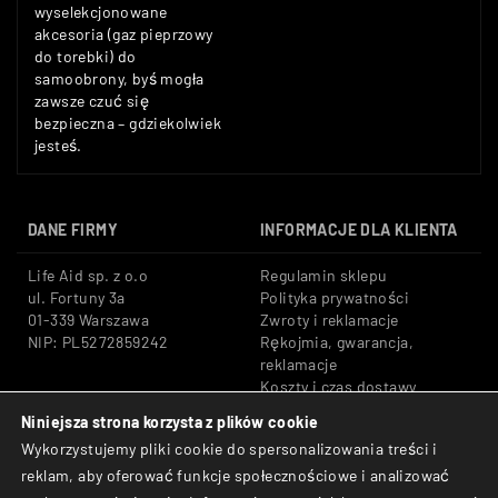
wyselekcjonowane
akcesoria (gaz pieprzowy
do torebki) do
samoobrony, byś mogła
zawsze czuć się
bezpieczna – gdziekolwiek
jesteś.
DANE FIRMY
INFORMACJE DLA KLIENTA
Life Aid sp. z o.o
Regulamin sklepu
ul. Fortuny 3a
Polityka prywatności
01-339 Warszawa
Zwroty i reklamacje
NIP: PL5272859242
Rękojmia, gwarancja,
reklamacje
Koszty i czas dostawy
Niniejsza strona korzysta z plików cookie
Tel: +48 533 666 776
Bezpieczne płatności:
Wykorzystujemy pliki cookie do spersonalizowania treści i
E-mail: shop@lifeaid.pl
Przelewy24, BLIK, Karty
reklam, aby oferować funkcje społecznościowe i analizować
płatnicze